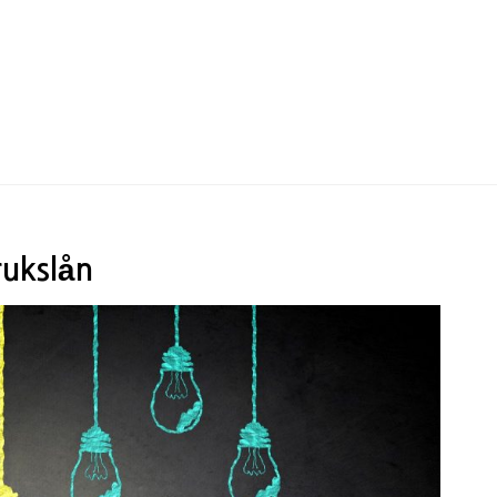
rukslån