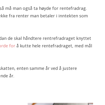
så må man også ta høyde for rentefradrag.
ekke fra renter man betaler i inntekten som
rdan de skal håndtere rentrefradraget knyttet
orde for
å kutte hele rentefradraget, med mål
å skatten, enten samme år ved å justere
nde år.