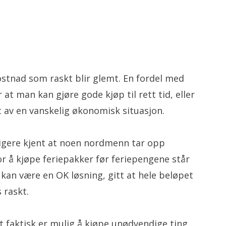
ostnad som raskt blir glemt. En fordel med
 at man kan gjøre gode kjøp til rett tid, eller
av en vanskelig økonomisk situasjon.
dligere kjent at noen nordmenn tar opp
or å kjøpe feriepakker før feriepengene står
 kan være en OK løsning, gitt at hele beløpet
 raskt.
 faktisk er mulig å kjøpe unødvendige ting