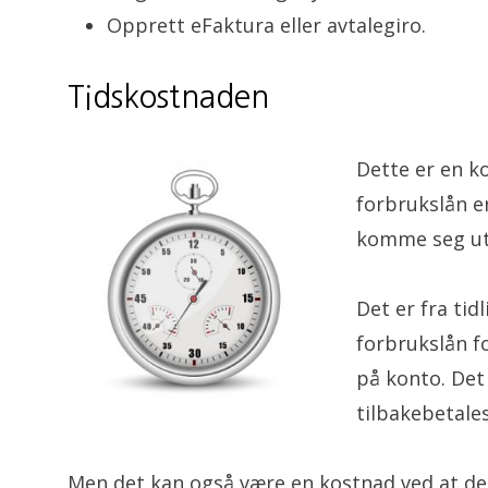
Opprett eFaktura eller avtalegiro.
Tidskostnaden
Dette er en k
forbrukslån er
komme seg ut 
Det er fra ti
forbrukslån f
på konto. Det
tilbakebetales
Men det kan også være en kostnad ved at det