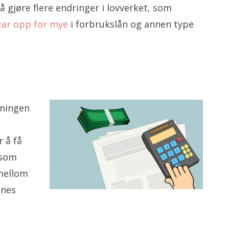
 gjøre flere endringer i lovverket, som
tar opp for mye
i forbrukslån og annen type
gningen
r å få
 som
 mellom
enes