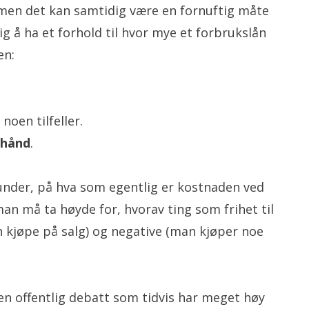
n, men det kan samtidig være en fornuftig måte
ig å ha et forhold til hvor mye et forbrukslån
en:
noen tilfeller.
rhånd
.
 under, på hva som egentlig er kostnaden ved
an må ta høyde for, hvorav ting som frihet til
 kjøpe på salg) og negative (man kjøper noe
en offentlig debatt som tidvis har meget høy